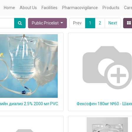
Home
About Us
Facilities
Pharmacovigilance
Products
Car
Public Pricelist
Prev
1
2
Next
ийн диализ 2.5% 2000 мл PVC
Фексофен 180мг №60 - Шах