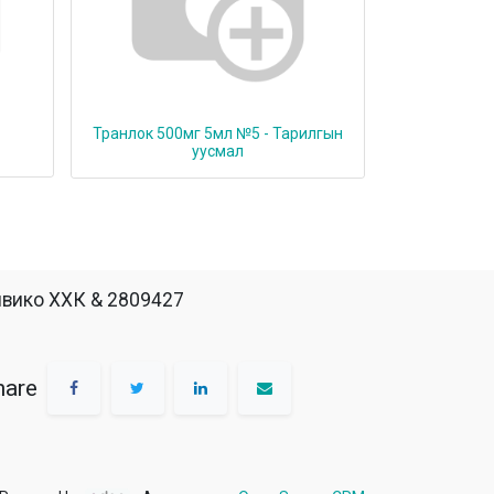
Транлок 500мг 5мл №5 - Тарилгын
уусмал
вико ХХК & 2809427
hare