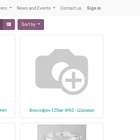
eers
News and Events
Contact us
Sign in
Sort by
мал
Фексофен 120мг №60 - Шахмал