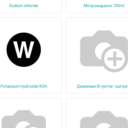
Sodium chloride
Метронидазол 100ml
Potassium hydroxide KOH
Диализын В нунтаг /цитра