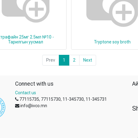
трафайн 25мг 2.5мл №10 -
Тарилгын уусмал
Tryptone soy broth
Prev
1
2
Next
Connect with us
Ай
Contact us
77115735, 77115730, 11-345730, 11-345731
info@ivco.mn
S